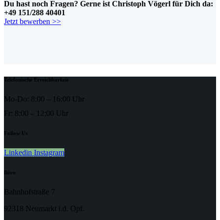
Du hast noch Fragen? Gerne ist Christoph Vögerl für Dich da:
+49 151/288 40401
Jetzt bewerben >>
Telefonische Erreichbarkeit
Mo-Do: 8:00 – 16:00 Uhr
Fr: 8:00 – 12:00 Uhr
Follow Us
Linkedin
Instagram
Büro
Bahnhofstraße 7
92318 Neumarkt i.d. Opf.