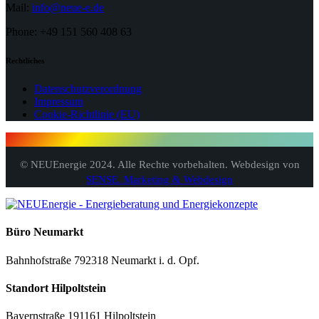
Mail:
info@neue-e.de
Phone: +49 151 560 408 63
Rechtliches
Datenschutzverordnung
Impressum
Cookie-Richtlinie (EU)
© NEUEnergie 2024. Alle Rechte vorbehalten. Webdesign von
SENSE. Marketing & Webdesign
Büro Neumarkt
Bahnhofstraße 7
92318 Neumarkt i. d. Opf.
Standort Hilpoltstein
Bayernstraße 1
91161 Hilpoltstein