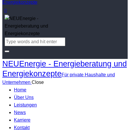
NEUEnergie - Energieberatung und
Energiekonzepte
Für private Haushalte und
Unternehmen
Close
Home
Über Uns
Leistungen
News
Karriere
Kontakt