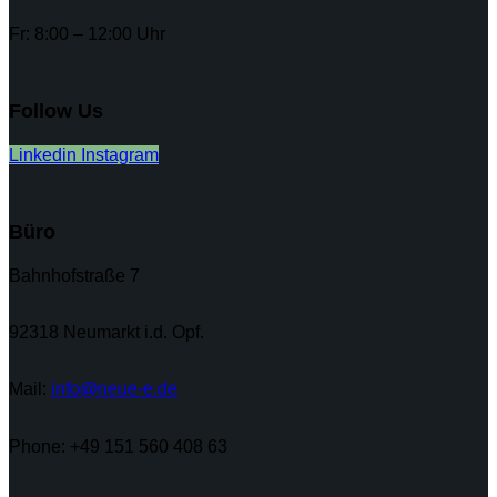
Fr: 8:00 – 12:00 Uhr
Follow Us
Linkedin
Instagram
Büro
Bahnhofstraße 7
92318 Neumarkt i.d. Opf.
Mail:
info@neue-e.de
Phone: +49 151 560 408 63